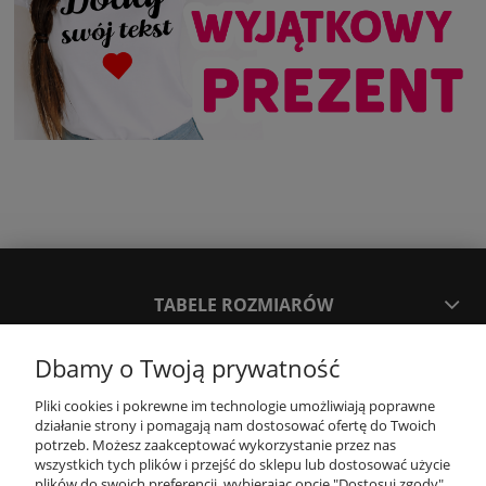
TABELE ROZMIARÓW
Dbamy o Twoją prywatność
SPOSOBY PŁATNOŚCI ORAZ CZAS I KOSZTY DOSTAWY
DOSTAWY
Pliki cookies i pokrewne im technologie umożliwiają poprawne
działanie strony i pomagają nam dostosować ofertę do Twoich
potrzeb. Możesz zaakceptować wykorzystanie przez nas
KONTAKT
wszystkich tych plików i przejść do sklepu lub dostosować użycie
plików do swoich preferencji, wybierając opcję "Dostosuj zgody".