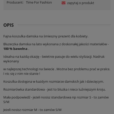
Producent:
Time For Fashion
zapytaj o produkt
OPIS
Fajna koszulka damska na śmieszny prezent dla kobiety.
Bluzeczka damska na lato wykonana z doskonałej jakości materiałów -
100 % bawełna
.
Idealna na każdą okazję - świetnie pasuje do wielu stylizacji. Nadruk
wykonany
w najlepszej technologi na świecie . Można bez problemu prać w pralce.
I nic się z nim nie stanie !
Koszulka dostępna w każdym rozmiarze damskich jak i dziecięcym.
Rozmiarówka standardowa - jest to bluzka i nieco luźniejszym kroju.
Mała podpowiedź - jeżeli nosisz standardowa np rozmiar S - to zamów
S/M
Jeżeli nosisz rozmiar M - to zamów S/M