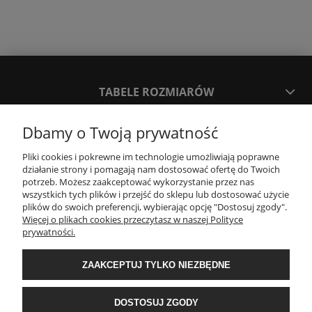
TABELE ROZMIARÓW
Dbamy o Twoją prywatność
SPOSOBY PŁATNOŚCI ORAZ CZAS I KOSZTY DOSTAWY
DOSTAWY
Pliki cookies i pokrewne im technologie umożliwiają poprawne
działanie strony i pomagają nam dostosować ofertę do Twoich
potrzeb. Możesz zaakceptować wykorzystanie przez nas
KONTAKT
wszystkich tych plików i przejść do sklepu lub dostosować użycie
plików do swoich preferencji, wybierając opcję "Dostosuj zgody".
Więcej o plikach cookies przeczytasz w naszej Polityce
prywatności.
WYMIANA / ZWROTY / REKLAMACJE
ZAAKCEPTUJ TYLKO NIEZBĘDNE
REGULAMINY
DOSTOSUJ ZGODY