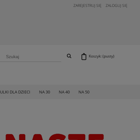
ZAREJESTRUJ SIĘ
ZALOGUJ SIĘ
Koszyk:
(pusty)
ULKI DLA DZIECI
NA 30
NA 40
NA 50