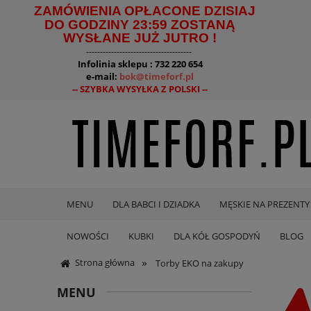
ZAMÓWIENIA OPŁACONE DZISIAJ
DO GODZINY 23:59 ZOSTANĄ
WYSŁANE JUŻ JUTRO !
--------------------------------------
Infolinia sklepu : 732 220 654
e-mail:
bok@timeforf.pl
-- SZYBKA WYSYŁKA Z POLSKI --
MENU
DLA BABCI I DZIADKA
MĘSKIE NA PREZENTY
NOWOŚCI
KUBKI
DLA KÓŁ GOSPODYŃ
BLOG
»
Strona główna
Torby EKO na zakupy
MENU