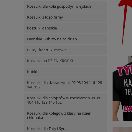
Koszulki dla koła gospodyń wiejskich
Koszulki z logo firmy
koszulki damskie
Damskie T-shirty na co dzień
Bluzy i koszulki męskie
Koszulki na DZIEŃ KROPKI
Kubki
Koszulki dla dziewczynek 92 98 104 116 128
140 152
Koszulki dla chłopców w rozmiarach 98 98
104 116 128 140 152
Koszulki dla kolegów z klasy na dzień
chłopaka
Koszulki dla Taty i Syna