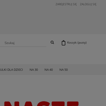
ZAREJESTRUJ SIĘ
ZALOGUJ SIĘ
Koszyk:
(pusty)
ULKI DLA DZIECI
NA 30
NA 40
NA 50