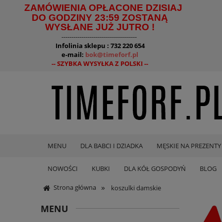
ZAMÓWIENIA OPŁACONE DZISIAJ
DO GODZINY 23:59 ZOSTANĄ
WYSŁANE JUŻ JUTRO !
--------------------------------------
Infolinia sklepu : 732 220 654
e-mail:
bok@timeforf.pl
-- SZYBKA WYSYŁKA Z POLSKI --
MENU
DLA BABCI I DZIADKA
MĘSKIE NA PREZENTY
NOWOŚCI
KUBKI
DLA KÓŁ GOSPODYŃ
BLOG
»
Strona główna
koszulki damskie
MENU