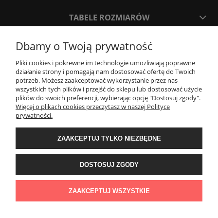
TABELE ROZMIARÓW
Dbamy o Twoją prywatność
SPOSOBY PŁATNOŚCI ORAZ CZAS I KOSZTY DOSTAWY
DOSTAWY
Pliki cookies i pokrewne im technologie umożliwiają poprawne
działanie strony i pomagają nam dostosować ofertę do Twoich
potrzeb. Możesz zaakceptować wykorzystanie przez nas
KONTAKT
wszystkich tych plików i przejść do sklepu lub dostosować użycie
plików do swoich preferencji, wybierając opcję "Dostosuj zgody".
Więcej o plikach cookies przeczytasz w naszej Polityce
prywatności.
WYMIANA / ZWROTY / REKLAMACJE
ZAAKCEPTUJ TYLKO NIEZBĘDNE
REGULAMINY
DOSTOSUJ ZGODY
Timeforf
| ul. SOŁTYKA TADEUSZA 16C /SEGMENT NUMER 6 | 39-
300 Mielec | woj. podkarpackie |
tel: 732 220 654
pon-pt: 8:00-16:00 | mail:
ZAAKCEPTUJ WSZYSTKIE
bok@timeforf.pl