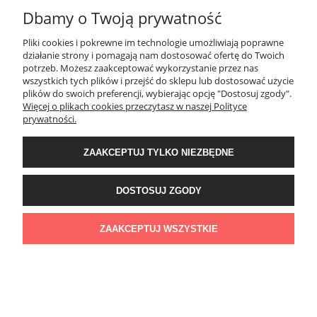
Dbamy o Twoją prywatność
SPOSOBY PŁATNOŚCI ORAZ CZAS I KOSZTY DOSTAWY
DOSTAWY
Pliki cookies i pokrewne im technologie umożliwiają poprawne
działanie strony i pomagają nam dostosować ofertę do Twoich
potrzeb. Możesz zaakceptować wykorzystanie przez nas
wszystkich tych plików i przejść do sklepu lub dostosować użycie
KONTAKT
plików do swoich preferencji, wybierając opcję "Dostosuj zgody".
Więcej o plikach cookies przeczytasz w naszej Polityce
prywatności.
WYMIANA / ZWROTY / REKLAMACJE
ZAAKCEPTUJ TYLKO NIEZBĘDNE
REGULAMINY
DOSTOSUJ ZGODY
Timeforf
| ul. SOŁTYKA TADEUSZA 16C /SEGMENT NUMER 6 | 39-
300 Mielec | woj. podkarpackie |
tel: 732 220 654
pon-pt: 8:00-16:00 | mail:
ZAAKCEPTUJ WSZYSTKIE
bok@timeforf.pl
POKAŻ PEŁNĄ WERSJĘ STRONY
Sklep internetowy Shoper Premium