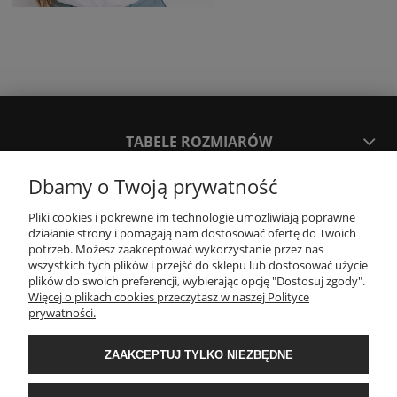
TABELE ROZMIARÓW
Dbamy o Twoją prywatność
SPOSOBY PŁATNOŚCI ORAZ CZAS I KOSZTY DOSTAWY
DOSTAWY
Pliki cookies i pokrewne im technologie umożliwiają poprawne
działanie strony i pomagają nam dostosować ofertę do Twoich
potrzeb. Możesz zaakceptować wykorzystanie przez nas
wszystkich tych plików i przejść do sklepu lub dostosować użycie
KONTAKT
plików do swoich preferencji, wybierając opcję "Dostosuj zgody".
Więcej o plikach cookies przeczytasz w naszej Polityce
prywatności.
WYMIANA / ZWROTY / REKLAMACJE
ZAAKCEPTUJ TYLKO NIEZBĘDNE
REGULAMINY