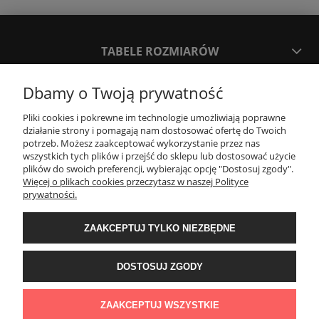
TABELE ROZMIARÓW
Dbamy o Twoją prywatność
SPOSOBY PŁATNOŚCI ORAZ CZAS I KOSZTY DOSTAWY
DOSTAWY
Pliki cookies i pokrewne im technologie umożliwiają poprawne
działanie strony i pomagają nam dostosować ofertę do Twoich
potrzeb. Możesz zaakceptować wykorzystanie przez nas
KONTAKT
wszystkich tych plików i przejść do sklepu lub dostosować użycie
plików do swoich preferencji, wybierając opcję "Dostosuj zgody".
Więcej o plikach cookies przeczytasz w naszej Polityce
prywatności.
WYMIANA / ZWROTY / REKLAMACJE
ZAAKCEPTUJ TYLKO NIEZBĘDNE
REGULAMINY
DOSTOSUJ ZGODY
Timeforf
| ul. SOŁTYKA TADEUSZA 16C /SEGMENT NUMER 6 | 39-
300 Mielec | woj. podkarpackie |
tel: 732 220 654
pon-pt: 8:00-16:00 | mail:
ZAAKCEPTUJ WSZYSTKIE
bok@timeforf.pl