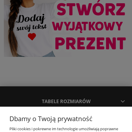
TABELE ROZMIARÓW
Dbamy o Twoją prywatność
SPOSOBY PŁATNOŚCI ORAZ CZAS I KOSZTY DOSTAWY
DOSTAWY
Pliki cookies i pokrewne im technologie umożliwiają poprawne