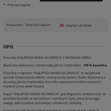
*
- Pole wymagane
Producent:
Time For Fashion
zapytaj o produkt
OPIS
Koszulka NAJLEPSZA MAMA NA ŚWIECIE Z IMIONAMI DZIECI
Bluzeczka wykonana z doskonałej jakości materiałów -
100 % bawełna
Koszulka z napisem "NAJLEPSZA MAMA NA ŚWIECIE" to wyjątkowy
sposób na wyrażenie miłości i wdzięczności wobec matki. Wykonana z
wysokiej jakości materiałów, koszulka zapewnia komfort noszenia i
trwałość przez wiele noszeń.
Napis "NAJLEPSZA MAMA NA ŚWIECIE" jest elegancko umieszczony na
przodzie koszulki, w wyrazistym i czytelnym stylu, który przyciąga
uwagę, jednocześnie zachowując subtelność i klasykę.
Ta koszulka jest doskonałym prezentem na różne okazje, takie jak