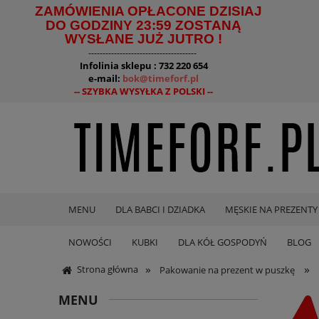
ZAMÓWIENIA OPŁACONE DZISIAJ
DO GODZINY 23:59 ZOSTANĄ
WYSŁANE JUŻ JUTRO !
--------------------------------------
Infolinia sklepu : 732 220 654
e-mail:
bok@timeforf.pl
-- SZYBKA WYSYŁKA Z POLSKI --
MENU
DLA BABCI I DZIADKA
MĘSKIE NA PREZENTY
NOWOŚCI
KUBKI
DLA KÓŁ GOSPODYŃ
BLOG
»
»
Strona główna
Pakowanie na prezent w puszkę
MENU