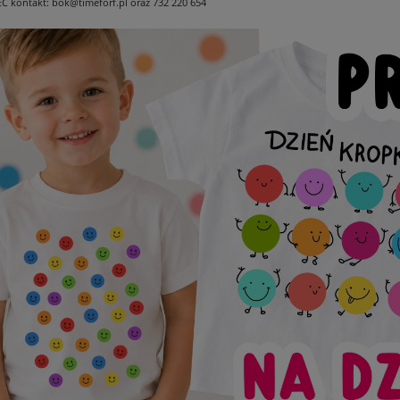
EC
kontakt: bok@timeforf.pl oraz 732 220 654