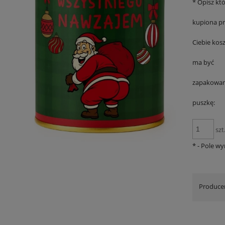
*
Opisz któ
kupiona pr
Ciebie kos
ma być
zapakowan
puszkę:
szt
*
- Pole w
Produce