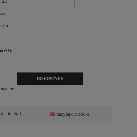
ra z
zez
zulka
a w tę
.
DO KOSZYKA
ymagane
nt:
timeforf
zapytaj o produkt