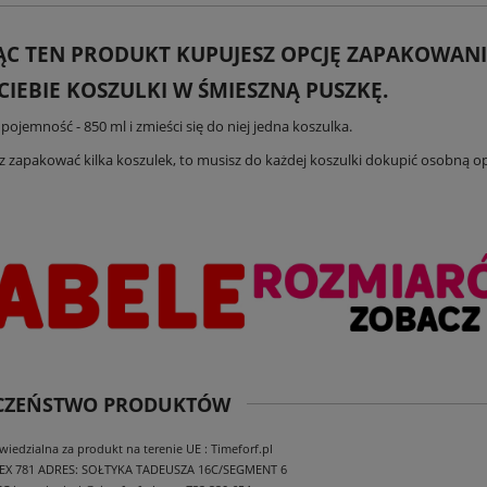
ĄC TEN PRODUKT KUPUJESZ OPCJĘ ZAPAKOWANI
CIEBIE KOSZULKI W ŚMIESZNĄ PUSZKĘ.
ojemność - 850 ml i zmieści się do niej jedna koszulka.
esz zapakować kilka koszulek, to musisz do każdej koszulki dokupić osobną o
ECZEŃSTWO PRODUKTÓW
edzialna za produkt na terenie UE : Timeforf.pl
EX 781
ADRES: SOŁTYKA TADEUSZA 16C/SEGMENT 6