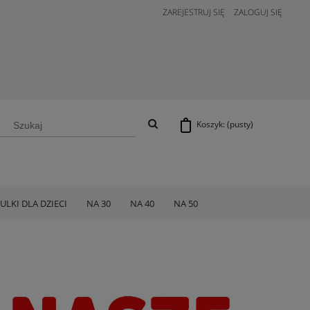
ZAREJESTRUJ SIĘ
ZALOGUJ SIĘ
Koszyk:
(pusty)
ULKI DLA DZIECI
NA 30
NA 40
NA 50