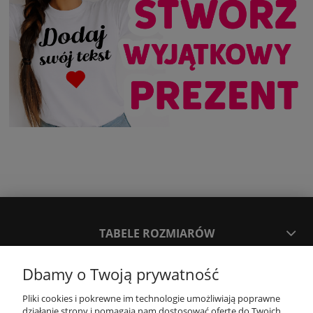
TABELE ROZMIARÓW
Dbamy o Twoją prywatność
SPOSOBY PŁATNOŚCI ORAZ CZAS I KOSZTY DOSTAWY
DOSTAWY
Pliki cookies i pokrewne im technologie umożliwiają poprawne
działanie strony i pomagają nam dostosować ofertę do Twoich