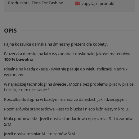
Producent:
Time For Fashion
zapytaj o produkt
OPIS
Fajna koszulka damska na śmieszny prezent dla kobiety.
Bluzeczka damska na lato wykonana z doskonałej jakości materiałów -
100 % bawełna
.
Idealna na każdą okazję - świetnie pasuje do wielu stylizacji. Nadruk
wykonany
w najlepszej technologi na świecie . Można bez problemu prać w pralce.
I nic się z nim nie stanie !
Koszulka dostępna w każdym rozmiarze damskich jak i dziecięcym.
Rozmiarówka standardowa - jest to bluzka i nieco luźniejszym kroju.
Mała podpowiedź - jeżeli nosisz standardowa np rozmiar S - to zamów
S/M
Jeżeli nosisz rozmiar M - to zamów S/M