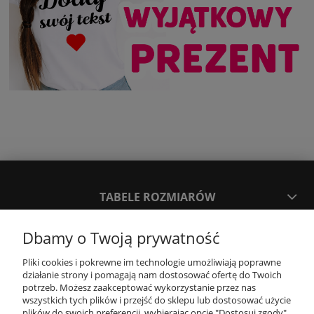
TABELE ROZMIARÓW
Dbamy o Twoją prywatność
SPOSOBY PŁATNOŚCI ORAZ CZAS I KOSZTY DOSTAWY
DOSTAWY
Pliki cookies i pokrewne im technologie umożliwiają poprawne
działanie strony i pomagają nam dostosować ofertę do Twoich
potrzeb. Możesz zaakceptować wykorzystanie przez nas
KONTAKT
wszystkich tych plików i przejść do sklepu lub dostosować użycie
plików do swoich preferencji, wybierając opcję "Dostosuj zgody".