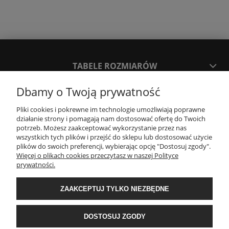
TABELE ROZMIARÓW
Dbamy o Twoją prywatność
SPOSOBY PŁATNOŚCI ORAZ CZAS I KOSZTY DOSTAWY
DOSTAWY
Pliki cookies i pokrewne im technologie umożliwiają poprawne
działanie strony i pomagają nam dostosować ofertę do Twoich
potrzeb. Możesz zaakceptować wykorzystanie przez nas
wszystkich tych plików i przejść do sklepu lub dostosować użycie
KONTAKT
plików do swoich preferencji, wybierając opcję "Dostosuj zgody".
Więcej o plikach cookies przeczytasz w naszej Polityce
prywatności.
WYMIANA / ZWROTY / REKLAMACJE
ZAAKCEPTUJ TYLKO NIEZBĘDNE
REGULAMINY
DOSTOSUJ ZGODY