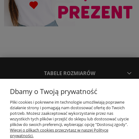
TABELE ROZMIARÓW
Dbamy o Twoją prywatność
SPOSOBY PŁATNOŚCI ORAZ CZAS I KOSZTY DOSTAWY
DOSTAWY
Pliki cookies i pokrewne im technologie umożliwiają poprawne
działanie strony i pomagają nam dostosować ofertę do Twoich
potrzeb. Możesz zaakceptować wykorzystanie przez nas
KONTAKT
wszystkich tych plików i przejść do sklepu lub dostosować użycie
plików do swoich preferencji, wybierając opcję "Dostosuj zgody".
Więcej o plikach cookies przeczytasz w naszej Polityce
prywatności.
WYMIANA / ZWROTY / REKLAMACJE