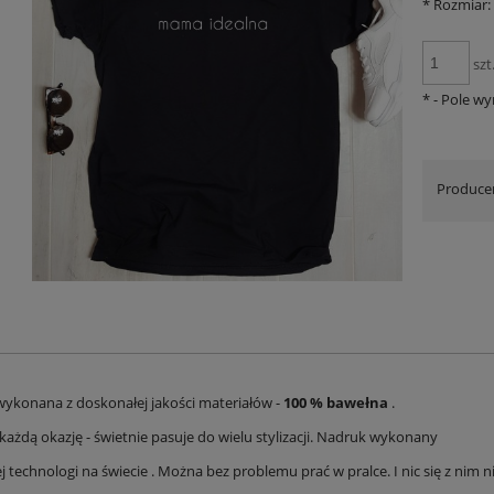
*
Rozmiar:
szt
*
- Pole w
Produce
wykonana z doskonałej jakości materiałów -
100 % bawełna
.
każdą okazję - świetnie pasuje do wielu stylizacji. Nadruk wykonany
j technologi na świecie . Można bez problemu prać w pralce. I nic się z nim ni