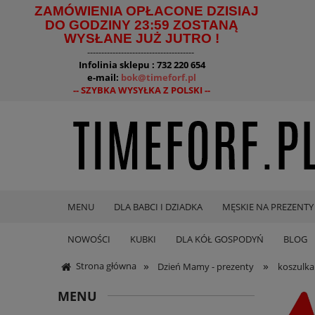
ZAMÓWIENIA OPŁACONE DZISIAJ
DO GODZINY 23:59 ZOSTANĄ
WYSŁANE JUŻ JUTRO !
--------------------------------------
Infolinia sklepu : 732 220 654
e-mail:
bok@timeforf.pl
-- SZYBKA WYSYŁKA Z POLSKI --
MENU
DLA BABCI I DZIADKA
MĘSKIE NA PREZENTY
NOWOŚCI
KUBKI
DLA KÓŁ GOSPODYŃ
BLOG
»
»
Strona główna
Dzień Mamy - prezenty
koszulka
MENU