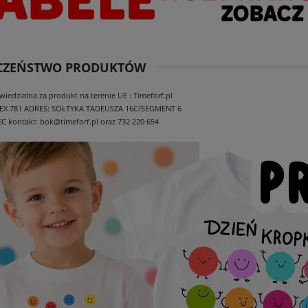
ECZEŃSTWO PRODUKTÓW
edzialna za produkt na terenie UE : Timeforf.pl
EX 781
ADRES: SOŁTYKA TADEUSZA 16C/SEGMENT 6
EC
kontakt: bok@timeforf.pl oraz 732 220 654