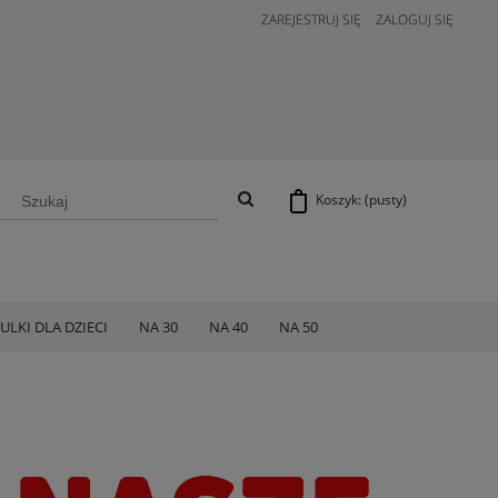
ZAREJESTRUJ SIĘ
ZALOGUJ SIĘ
Koszyk:
(pusty)
ULKI DLA DZIECI
NA 30
NA 40
NA 50