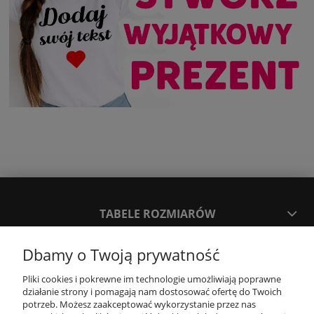
TABELE ROZMIARÓW
Dbamy o Twoją prywatność
SPOSOBY PŁATNOŚCI ORAZ CZAS I KOSZTY DOSTAWY
DOSTAWY
Pliki cookies i pokrewne im technologie umożliwiają poprawne
działanie strony i pomagają nam dostosować ofertę do Twoich
potrzeb. Możesz zaakceptować wykorzystanie przez nas
KONTAKT