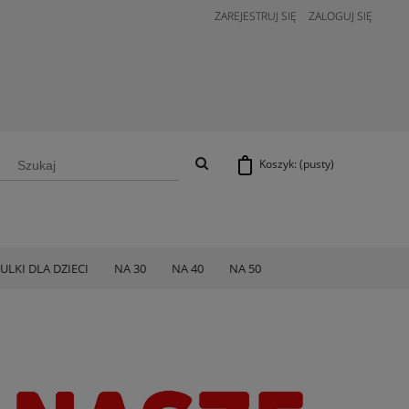
ZAREJESTRUJ SIĘ
ZALOGUJ SIĘ
Koszyk:
(pusty)
ULKI DLA DZIECI
NA 30
NA 40
NA 50