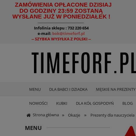
ZAMÓWIENIA OPŁACONE DZISIAJ
DO GODZINY 23:59 ZOSTANĄ
WYSŁANE JUŻ W PONIEDZIAŁEK !
--------------------------------------
Infolinia sklepu : 732 220 654
e-mail:
bok@timeforf.pl
-- SZYBKA WYSYŁKA Z POLSKI --
MENU
DLA BABCI I DZIADKA
MĘSKIE NA PREZENTY
NOWOŚCI
KUBKI
DLA KÓŁ GOSPODYŃ
BLOG
»
»
Strona główna
Okazje
Prezenty dla nauczyciela
MENU