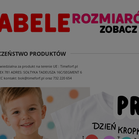
ECZEŃSTWO PRODUKTÓW
edzialna za produkt na terenie UE : Timeforf.pl
EX 781
ADRES: SOŁTYKA TADEUSZA 16C/SEGMENT 6
EC
kontakt: bok@timeforf.pl oraz 732 220 654