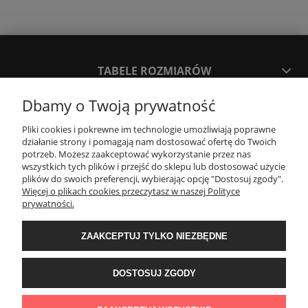
TABELE ROZMIARÓW
Dbamy o Twoją prywatność
SPOSOBY PŁATNOŚCI ORAZ CZAS I KOSZTY DOSTAWY
DOSTAWY
Pliki cookies i pokrewne im technologie umożliwiają poprawne
działanie strony i pomagają nam dostosować ofertę do Twoich
potrzeb. Możesz zaakceptować wykorzystanie przez nas
wszystkich tych plików i przejść do sklepu lub dostosować użycie
KONTAKT
plików do swoich preferencji, wybierając opcję "Dostosuj zgody".
Więcej o plikach cookies przeczytasz w naszej Polityce
prywatności.
WYMIANA / ZWROTY / REKLAMACJE
ZAAKCEPTUJ TYLKO NIEZBĘDNE
REGULAMINY
DOSTOSUJ ZGODY
Timeforf
| ul. SOŁTYKA TADEUSZA 16C /SEGMENT NUMER 6 | 39-
300 Mielec | woj. podkarpackie |
tel: 732 220 654
pon-pt: 8:00-16:00 | mail: