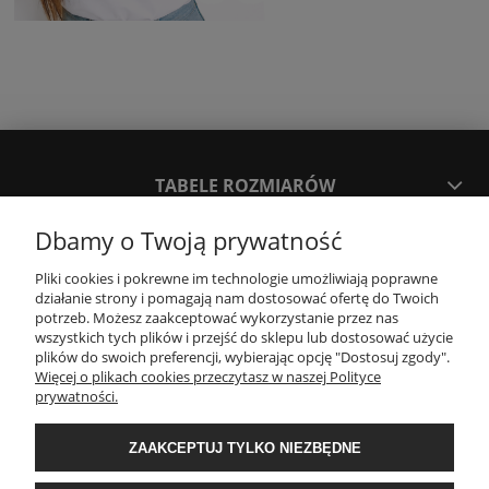
TABELE ROZMIARÓW
Dbamy o Twoją prywatność
SPOSOBY PŁATNOŚCI ORAZ CZAS I KOSZTY DOSTAWY
DOSTAWY
Pliki cookies i pokrewne im technologie umożliwiają poprawne
działanie strony i pomagają nam dostosować ofertę do Twoich
potrzeb. Możesz zaakceptować wykorzystanie przez nas
wszystkich tych plików i przejść do sklepu lub dostosować użycie
KONTAKT
plików do swoich preferencji, wybierając opcję "Dostosuj zgody".
Więcej o plikach cookies przeczytasz w naszej Polityce
prywatności.
WYMIANA / ZWROTY / REKLAMACJE
ZAAKCEPTUJ TYLKO NIEZBĘDNE
REGULAMINY