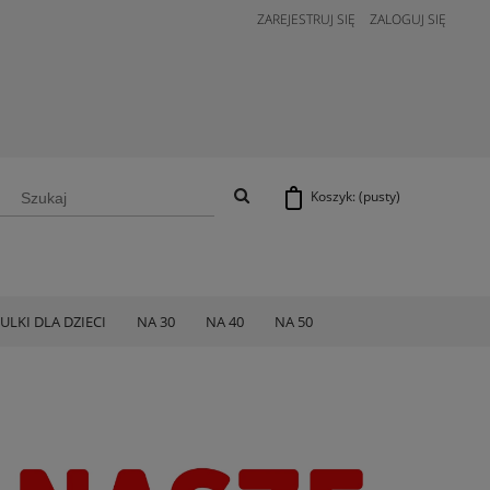
ZAREJESTRUJ SIĘ
ZALOGUJ SIĘ
Koszyk:
(pusty)
ULKI DLA DZIECI
NA 30
NA 40
NA 50