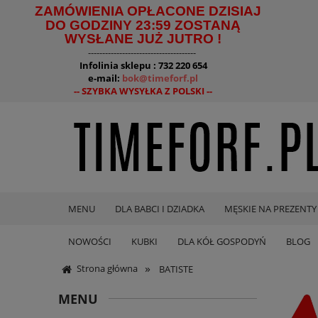
ZAMÓWIENIA OPŁACONE DZISIAJ
DO GODZINY 23:59 ZOSTANĄ
WYSŁANE JUŻ JUTRO !
--------------------------------------
Infolinia sklepu : 732 220 654
e-mail:
bok@timeforf.pl
-- SZYBKA WYSYŁKA Z POLSKI --
MENU
DLA BABCI I DZIADKA
MĘSKIE NA PREZENTY
NOWOŚCI
KUBKI
DLA KÓŁ GOSPODYŃ
BLOG
»
Strona główna
BATISTE
MENU