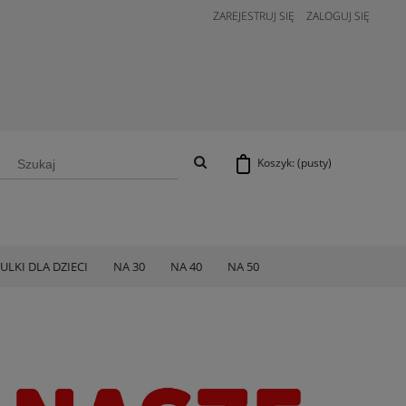
ZAREJESTRUJ SIĘ
ZALOGUJ SIĘ
Koszyk:
(pusty)
ULKI DLA DZIECI
NA 30
NA 40
NA 50