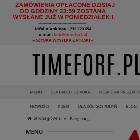
ZAMÓWIENIA OPŁACONE DZISIAJ
DO GODZINY 23:59 ZOSTANĄ
WYSŁANE JUŻ W PONIEDZIAŁEK !
--------------------------------------
Infolinia sklepu : 732 220 654
e-mail:
bok@timeforf.pl
-- SZYBKA WYSYŁKA Z POLSKI --
MENU
DLA BABCI I DZIADKA
MĘSKIE NA PREZENTY
NOWOŚCI
KUBKI
DLA KÓŁ GOSPODYŃ
BLOG
»
Strona główna
Bang bang
MENU