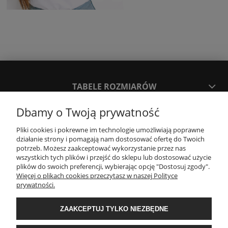
TABELE ROZMIARÓW
Dbamy o Twoją prywatność
SPOSOBY PŁATNOŚCI ORAZ CZAS I KOSZTY DOSTAWY
DOSTAWY
Pliki cookies i pokrewne im technologie umożliwiają poprawne
działanie strony i pomagają nam dostosować ofertę do Twoich
potrzeb. Możesz zaakceptować wykorzystanie przez nas
wszystkich tych plików i przejść do sklepu lub dostosować użycie
KONTAKT
plików do swoich preferencji, wybierając opcję "Dostosuj zgody".
Więcej o plikach cookies przeczytasz w naszej Polityce
prywatności.
WYMIANA / ZWROTY / REKLAMACJE
ZAAKCEPTUJ TYLKO NIEZBĘDNE
REGULAMINY