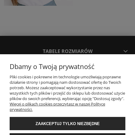
TABELE ROZMIARÓW
Dbamy o Twoją prywatność
SPOSOBY PŁATNOŚCI ORAZ CZAS I KOSZTY DOSTAWY
DOSTAWY
Pliki cookies i pokrewne im technologie umożliwiają poprawne
działanie strony i pomagają nam dostosować ofertę do Twoich
potrzeb. Możesz zaakceptować wykorzystanie przez nas
wszystkich tych plików i przejść do sklepu lub dostosować użycie
KONTAKT
plików do swoich preferencji, wybierając opcję "Dostosuj zgody".
Więcej o plikach cookies przeczytasz w naszej Polityce
prywatności.
WYMIANA / ZWROTY / REKLAMACJE
ZAAKCEPTUJ TYLKO NIEZBĘDNE
REGULAMINY