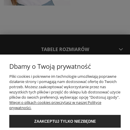
TABELE ROZMIARÓW
Dbamy o Twoją prywatność
SPOSOBY PŁATNOŚCI ORAZ CZAS I KOSZTY DOSTAWY
DOSTAWY
Pliki cookies i pokrewne im technologie umożliwiają poprawne
działanie strony i pomagają nam dostosować ofertę do Twoich
potrzeb. Możesz zaakceptować wykorzystanie przez nas
KONTAKT
wszystkich tych plików i przejść do sklepu lub dostosować użycie
plików do swoich preferencji, wybierając opcję "Dostosuj zgody".
Więcej o plikach cookies przeczytasz w naszej Polityce
prywatności.
WYMIANA / ZWROTY / REKLAMACJE
ZAAKCEPTUJ TYLKO NIEZBĘDNE
REGULAMINY