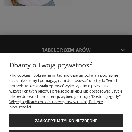
TABELE ROZMIARÓW
Dbamy o Twoją prywatność
SPOSOBY PŁATNOŚCI ORAZ CZAS I KOSZTY DOSTAWY
DOSTAWY
Pliki cookies i pokrewne im technologie umożliwiają poprawne
działanie strony i pomagają nam dostosować ofertę do Twoich
potrzeb. Możesz zaakceptować wykorzystanie przez nas
wszystkich tych plików i przejść do sklepu lub dostosować użycie
KONTAKT
plików do swoich preferencji, wybierając opcję "Dostosuj zgody".
Więcej o plikach cookies przeczytasz w naszej Polityce
prywatności.
WYMIANA / ZWROTY / REKLAMACJE
ZAAKCEPTUJ TYLKO NIEZBĘDNE
REGULAMINY