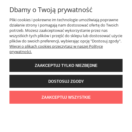
Dbamy o Twoją prywatność
Pliki cookies i pokrewne im technologie umożliwiają poprawne
działanie strony i pomagają nam dostosować ofertę do Twoich
potrzeb. Możesz zaakceptować wykorzystanie przez nas
wszystkich tych plików i przejść do sklepu lub dostosować użycie
plików do swoich preferencji, wybierając opcję "Dostosuj zgody".
Więcej o plikach cookies przeczytasz w naszej Polityce
prywatności.
ZAAKCEPTUJ TYLKO NIEZBĘDNE
DOSTOSUJ ZGODY
ZAAKCEPTUJ WSZYSTKIE
śmieszna koszulka na 50 urodziny dla szwagra lub kolegi
39,99 zł
DO KOSZYKA