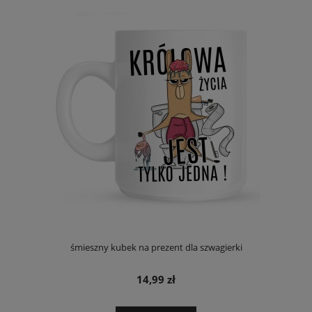
śmieszny kubek na prezent dla szwagierki
14,99 zł