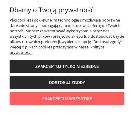
DO KOSZYKA
Dbamy o Twoją prywatność
Pliki cookies i pokrewne im technologie umożliwiają poprawne
działanie strony i pomagają nam dostosować ofertę do Twoich
potrzeb. Możesz zaakceptować wykorzystanie przez nas
wszystkich tych plików i przejść do sklepu lub dostosować użycie
plików do swoich preferencji, wybierając opcję "Dostosuj zgody".
Więcej o plikach cookies przeczytasz w naszej Polityce
prywatności.
ZAAKCEPTUJ TYLKO NIEZBĘDNE
DOSTOSUJ ZGODY
ZAAKCEPTUJ WSZYSTKIE