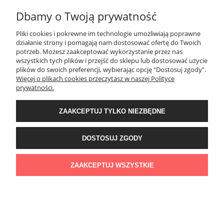
Dbamy o Twoją prywatność
Pliki cookies i pokrewne im technologie umożliwiają poprawne
działanie strony i pomagają nam dostosować ofertę do Twoich
potrzeb. Możesz zaakceptować wykorzystanie przez nas
wszystkich tych plików i przejść do sklepu lub dostosować użycie
plików do swoich preferencji, wybierając opcję "Dostosuj zgody".
Kubek
Więcej o plikach cookies przeczytasz w naszej Polityce
prywatności.
19,99 zł
ZAAKCEPTUJ TYLKO NIEZBĘDNE
DO KOSZYKA
DOSTOSUJ ZGODY
ZAAKCEPTUJ WSZYSTKIE