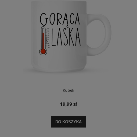
Kubek
19,99 zł
DO KOSZYKA