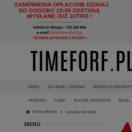
ZAMÓWIENIA OPŁACONE DZISIAJ
DO GODZINY 23:59 ZOSTANĄ
WYSŁANE JUŻ JUTRO !
--------------------------------------
Infolinia sklepu : 732 220 654
e-mail:
bok@timeforf.pl
-- SZYBKA WYSYŁKA Z POLSKI --
MENU
DLA BABCI I DZIADKA
MĘSKIE NA PREZENTY
NOWOŚCI
KUBKI
DLA KÓŁ GOSPODYŃ
BLOG
»
Strona główna
koszulki damskie
MENU