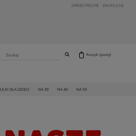
ZAREJESTRUJ SIĘ
ZALOGUJ SIĘ
Koszyk:
(pusty)
ULKI DLA DZIECI
NA 30
NA 40
NA 50